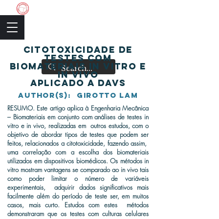
The Academic Society
Citotoxicidade de
testes com
biomateriais in vitro e
in vivo
aplicado a DAVs
author(s): GIROTTO LAM
RESUMO. Este artigo aplica à Engenharia Mecânica
– Biomateriais em conjunto com análises de testes in
vitro e in vivo, realizadas em outros estudos, com o
objetivo de abordar tipos de testes que podem ser
feitos, relacionados a citotoxicidade, fazendo assim,
uma correlação com a escolha dos biomateriais
utilizados em dispositivos biomédicos. Os métodos in
vitro mostram vantagens se comparado ao in vivo tais
como poder limitar o número de variáveis
experimentais, adquirir dados significativos mais
facilmente além do período de teste ser, em muitos
casos, mais curto. Estudos com estes métodos
demonstraram que os testes com culturas celulares