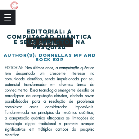
The Academic Society
Editorial: A
computação quântica
e seus impactos na
pesquisa
author(s): Dornellas MP and
Bock EGP
EDITORIAL: Nos últimos anos, a computação quântica
tem despertado um crescente interesse na
comunidade científica, sendo impulsionada por seu
potencial transformador em diversas áreas do
conhecimento. Essa tecnologia emergente desafia os
paradigmas da computação clássica, abrindo novas
possibilidades para a resolução de problemas
complexos antes considerados impossíveis.
Fundamentada nos princípios da mecânica quântica,
a computação quântica ultrapassa as limitações da
tecnologia digital tradicional e promete avanços
significativos em múltiplos campos da pesquisa
científica.