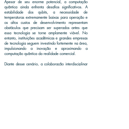
Apesar de seu enorme potencial, a computação
quântica ainda enfrenta desafios significativos. A
estabilidade dos qubits, a necessidade de
temperaturas extremamente baixas para operação e
os altos custos de desenvolvimento representam
obstáculos que precisam ser superados antes que
essa tecnologia se torne amplamente viável. No
entanto, instituições acadêmicas e grandes empresas
de tecnologia seguem investindo fortemente na área,
impulsionando a inovação e aproximando a
computação quântica da realidade comercial.
Diante desse cenário, a colaboração interdisciplinar
entre físicos, matemáticos, engenheiros e cientistas
da computação será essencial para o avanço dessa
tecnologia. O desenvolvimento contínuo e as
descobertas futuras prometem transformar não
apenas a ciência da computação, mas também
inúmeras outras áreas do conhecimento.
O progresso na computação quântica certamente
trará inovações revolucionárias, moldando o futuro
da tecnologia e da pesquisa científica. Estamos
ansiosos para ver artigos e descobertas nessa área.