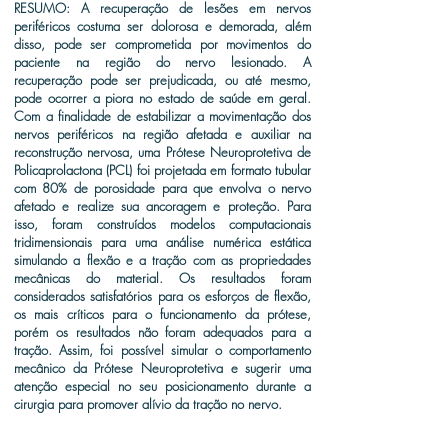
RESUMO: A recuperação de lesões em nervos
periféricos costuma ser dolorosa e demorada, além
disso, pode ser comprometida por movimentos do
paciente na região do nervo lesionado. A
recuperação pode ser prejudicada, ou até mesmo,
pode ocorrer a piora no estado de saúde em geral.
Com a finalidade de estabilizar a movimentação dos
nervos periféricos na região afetada e auxiliar na
reconstrução nervosa, uma Prótese Neuroprotetiva de
Policaprolactona (PCL) foi projetada em formato tubular
com 80% de porosidade para que envolva o nervo
afetado e realize sua ancoragem e proteção. Para
isso, foram construídos modelos computacionais
tridimensionais para uma análise numérica estática
simulando a flexão e a tração com as propriedades
mecânicas do material. Os resultados foram
considerados satisfatórios para os esforços de flexão,
os mais críticos para o funcionamento da prótese,
porém os resultados não foram adequados para a
tração. Assim, foi possível simular o comportamento
mecânico da Prótese Neuroprotetiva e sugerir uma
atenção especial no seu posicionamento durante a
cirurgia para promover alívio da tração no nervo.