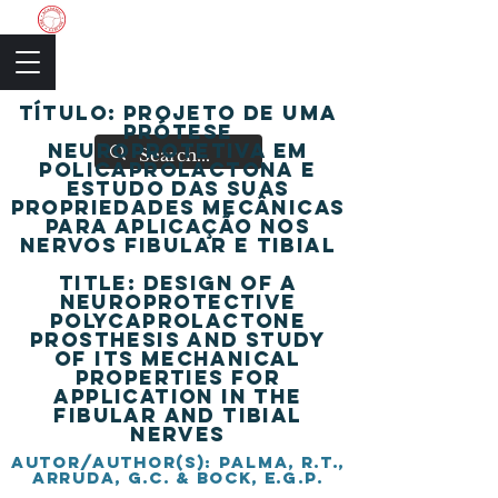
The Academic Society
título: Projeto de uma
Prótese
Neuroprotetiva em
Policaprolactona e
estudo das suas
propriedades mecânicas
para aplicação nos
Nervos Fibular e Tibial
title: Design of a
Neuroprotective
Polycaprolactone
Prosthesis and study
of its mechanical
properties for
application in the
Fibular and Tibial
Nerves
autor/author(s): Palma, R.T.,
Arruda, G.C. & Bock, E.G.P.