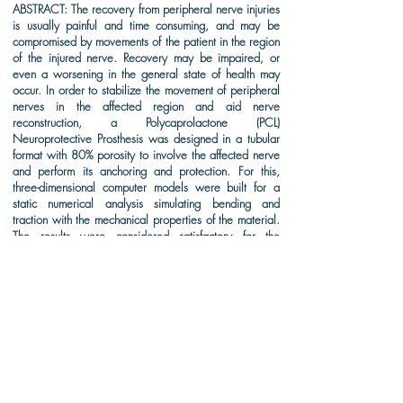
ABSTRACT: The recovery from peripheral nerve injuries
is usually painful and time consuming, and may be
compromised by movements of the patient in the region
of the injured nerve. Recovery may be impaired, or
even a worsening in the general state of health may
occur. In order to stabilize the movement of peripheral
nerves in the affected region and aid nerve
reconstruction, a Polycaprolactone (PCL)
Neuroprotective Prosthesis was designed in a tubular
format with 80% porosity to involve the affected nerve
and perform its anchoring and protection. For this,
three-dimensional computer models were built for a
static numerical analysis simulating bending and
traction with the mechanical properties of the material.
The results were considered satisfactory for the
bending stresses, the most critical for the functioning of
the prosthesis, but the results were not adequate for
the tensile stresses. Thus, it was possible to simulate
the mechanical behavior of the Neuroprotective
Prosthesis and suggest a special attention in its
positioning during surgery to promote relief of the
nerve traction.
PALAVRAS-CHAVE: Prótese Neuroprotetiva, Engenharia de
Tecidos, lesões em nervos periféricos, Policaprolactona.