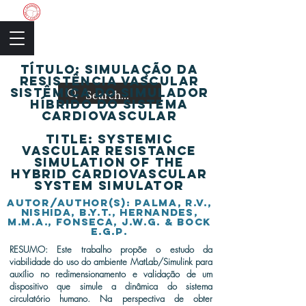
The Academic Society
título: Simulação da
resistência vascular
sistêmica do simulador
híbrido do sistema
cardiovascular
tITLE: Systemic
vascular resistance
simulation of the
hybrid cardiovascular
system simulator
autor/author(s): Palma, R.V.,
Nishida, B.Y.T., Hernandes,
M.M.A., Fonseca, J.W.G. & Bock
E.G.P.
RESUMO: Este trabalho propõe o estudo da
viabilidade do uso do ambiente MatLab/Simulink para
auxílio no redimensionamento e validação de um
dispositivo que simule a dinâmica do sistema
circulatório humano. Na perspectiva de obter