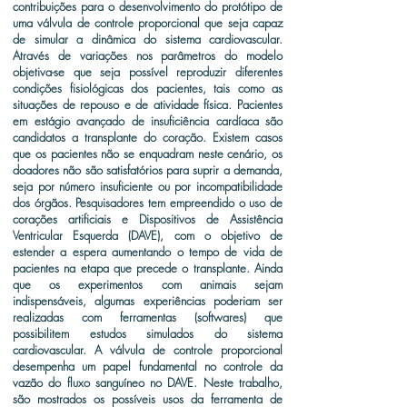
contribuições para o desenvolvimento do protótipo de
uma válvula de controle proporcional que seja capaz
de simular a dinâmica do sistema cardiovascular.
Através de variações nos parâmetros do modelo
objetiva-se que seja possível reproduzir diferentes
condições fisiológicas dos pacientes, tais como as
situações de repouso e de atividade física. Pacientes
em estágio avançado de insuficiência cardíaca são
candidatos a transplante do coração. Existem casos
que os pacientes não se enquadram neste cenário, os
doadores não são satisfatórios para suprir a demanda,
seja por número insuficiente ou por incompatibilidade
dos órgãos. Pesquisadores tem empreendido o uso de
corações artificiais e Dispositivos de Assistência
Ventricular Esquerda (DAVE), com o objetivo de
estender a espera aumentando o tempo de vida de
pacientes na etapa que precede o transplante. Ainda
que os experimentos com animais sejam
indispensáveis, algumas experiências poderiam ser
realizadas com ferramentas (softwares) que
possibilitem estudos simulados do sistema
cardiovascular. A válvula de controle proporcional
desempenha um papel fundamental no controle da
vazão do fluxo sanguíneo no DAVE. Neste trabalho,
são mostrados os possíveis usos da ferramenta de