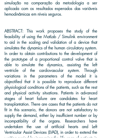
simulação na comparação da metodologia a ser
aplicada com os resultados esperados das variáveis
hemodinâmicas em níveis seguros.
ABSTRACT: This work proposes the study of the
feasibility of using the MatLab / Simulink environment
to aid in the scaling and validation of a device that
simulates the dynamics of the human circulatory system.
In order to obtain contributions to the development of
the prototype of a proportional control valve that is
able to simulate the dynamics, assisting the left
ventricle of the cardiovascular system. Through
variations in the parameters of the model it is
objectified that it is possible to reproduce different
physiological conditions of the patients, such as the rest
and physical activity situations. Patients in advanced
stages of heart failure are candidates for heart
transplantation. There are cases that the patients do not
fit in this scenario, the donors are not satisfactory to
supply the demand, either by insufficient number or by
incompatibility of the organs. Researchers have
undertaken the use of artificial hearts and Left
Ventricular Assist Devices (LVAD), in order to extend the
waiting period by increasing the life span of patients in