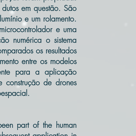
e dutos em questão. São
alumínio e um rolamento.
 microcontrolador e uma
ção numérica o sistema
omparados os resultados
amento entre os modelos
ente para a aplicação
e construção de drones
espacial.
been part of the human
ubsequent application in