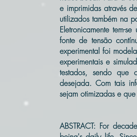
e imprimidas através d
utilizados também na pa
Eletronicamente tem-se
fonte de tensão contí
experimental foi model
experimentais e simula
testados, sendo que 
desejada. Com tais in
sejam otimizadas e que 
ABSTRACT: For decades
being's daily life. Sin