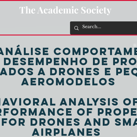
The Academic Society
 Análise comportam
 desempenho de pr
ados a drones e pe
aeromodelos
havioral analysis o
rformance of prop
 for drones and sm
airplanes