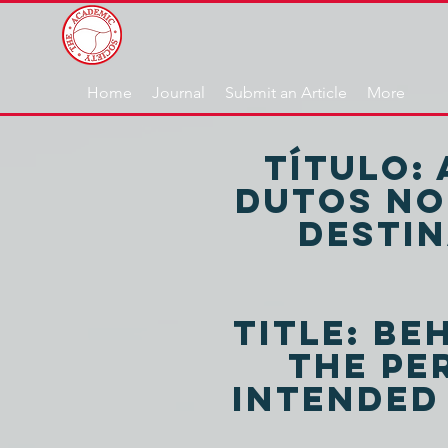
Home
Journal
Submit an Article
More
título:
dutos no
destin
Title: Be
the pe
intended