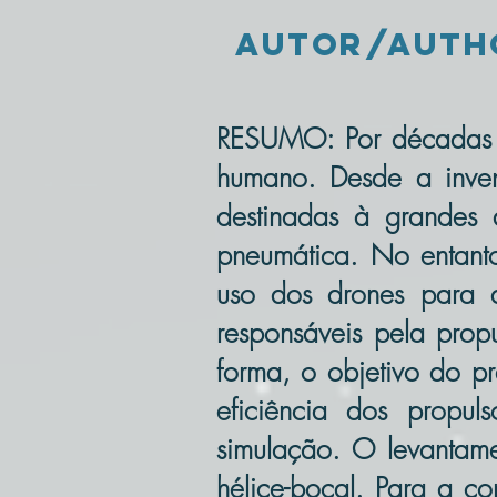
autor/author
RESUMO: Por décadas o
humano. Desde a inven
destinadas à grandes
pneumática. No entanto
uso dos drones para di
responsáveis pela propu
forma, o objetivo do pr
eficiência dos propu
simulação. O levantame
hélice-bocal. Para a c