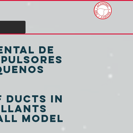
ental de
opulsores
quenos
f ducts in
ellants
all model