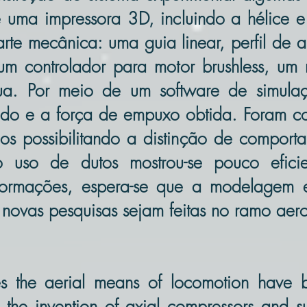
e uma impressora 3D, incluindo a hélice 
rte mecânica: uma guia linear, perfil de 
 um controlador para motor brushless, um
nua. Por meio de um software de simula
ado e a força de empuxo obtida. Foram c
dos possibilitando a distinção de comport
o uso de dutos mostrou-se pouco efici
formações, espera-se que a modelagem 
novas pesquisas sejam feitas no ramo aero
 the aerial means of locomotion have 
ce the invention of axial compressors and s