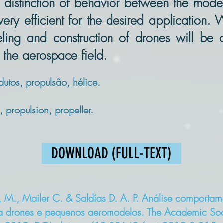
distinction of behavior between the model
ry efficient for the desired application. Wi
ling and construction of drones will be
 the aerospace field.
utos, propulsão, hélice.
propulsion, propeller.
DOWNLOAD (FULL-TEXT)
M., Mailer C. & Saldías D. A. P. Análise comportam
 a drones e pequenos aeromodelos. The Academic Soci