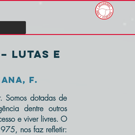
– Lutas e
iana, F.
or. Somos dotadas de
gência dentre outros
sso e viver livres. O
75, nos faz refletir: