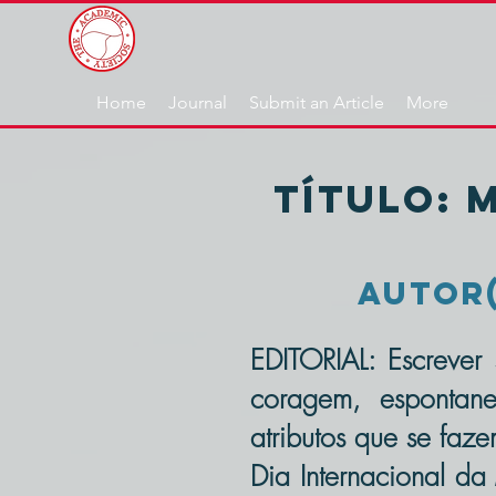
Home
Journal
Submit an Article
More
TÍTULO: 
Autor(s
EDITORIAL: Escrever
coragem, espontanei
atributos que se faz
Dia Internacional da