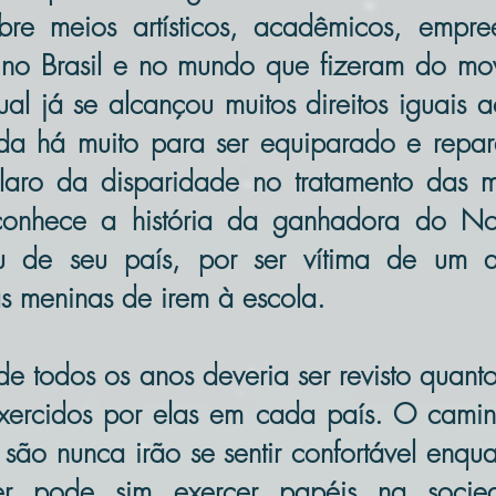
re meios artísticos, acadêmicos, empr
s no Brasil e no mundo que fizeram do mo
ual já se alcançou muitos direitos iguais
da há muito para ser equiparado e repa
laro da disparidade no tratamento das m
onhece a história da ganhadora do No
iu de seu país, por ser vítima de um 
as meninas de irem à escola.
 todos os anos deveria ser revisto quant
 exercidos por elas em cada país. O camin
são nunca irão se sentir confortável enq
er pode sim exercer papéis na soci