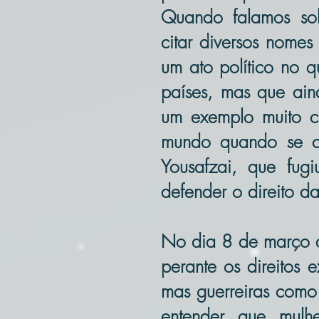
Quando falamos sob
citar diversos nome
um ato político no q
países, mas que ain
um exemplo muito c
mundo quando se c
Yousafzai, que fug
defender o direito d
No dia 8 de março de
perante os direitos
mas guerreiras como 
entender que mulh