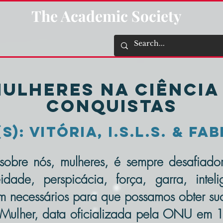
The Academic Society
Mulheres na ciência 
Conquistas
): Vitória, I.S.L.S. & Fab
 sobre nós, mulheres, é sempre desafiad
dade, perspicácia, força, garra, inteli
em necessários para que possamos obter suce
 Mulher, data oficializada pela ONU em 19