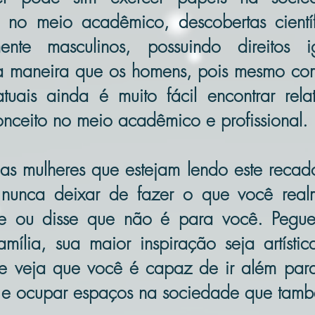
s no meio acadêmico, descobertas científ
mente masculinos, possuindo direitos i
a maneira que os homens, pois mesmo com
atuais ainda é muito fácil encontrar rel
nceito no meio acadêmico e profissional.
 as mulheres que estejam lendo este recado
 nunca deixar de fazer o que você real
e ou disse que não é para você. Pegue 
família, sua maior inspiração seja artíst
 e veja que você é capaz de ir além para
os e ocupar espaços na sociedade que tam