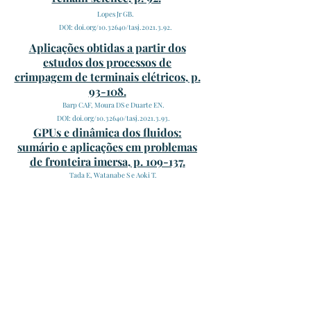
Lopes Jr GB.
DOI: doi.org/10.32640/tasj.2021.3.92.
Aplicações obtidas a partir dos
estudos dos processos de
crimpagem de terminais elétricos, p.
93-108.
Barp CAF, Moura DS e Duarte EN.
DOI: doi.org/10.32640/tasj.2021.3.93.
GPUs e dinâmica dos fluidos:
sumário e aplicações em problemas
de fronteira imersa, p. 109-137.
Tada E, Watanabe S e Aoki T.
DOI: doi.org/10.32640/tasj.2021.3.109.
Correlação entre quantidade de
glicose sanguínea informada por
equipamento eletrônico e sinal
bioelétrico detectado por Arduino:
um estudo piloto, p.138-162.
Nogueira HS.
DOI: doi.org/10.32640/tasj.2021.3.138.
The Academic Society